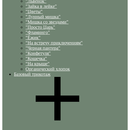
"Львенок"
"Зайка в лейке"
"Цветы"
"Лунный мишка"
"Мишка со звездами"
"Просто Царь"
"Фламинго"
"Ёжик"
"На встречу приключениям"
"Черная пантера"
"Конфетуля"
"Кошечка"
"На крыше"
Органический хлопок
Базовый трикотаж