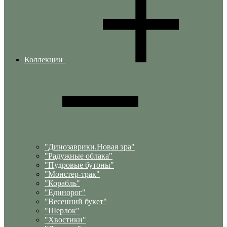
Коллекции
"Динозаврики.Новая эра"
"Радужные облака"
"Пудровые бутоны"
"Монстер-трак"
"Корабль"
"Единорог"
"Весенний букет"
"Шерлок"
"Хвостики"