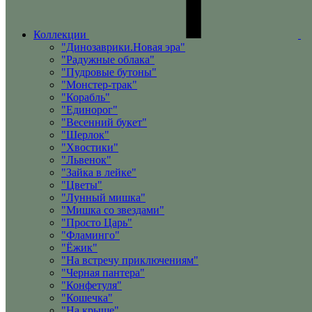
Коллекции
"Динозаврики.Новая эра"
"Радужные облака"
"Пудровые бутоны"
"Монстер-трак"
"Корабль"
"Единорог"
"Весенний букет"
"Шерлок"
"Хвостики"
"Львенок"
"Зайка в лейке"
"Цветы"
"Лунный мишка"
"Мишка со звездами"
"Просто Царь"
"Фламинго"
"Ёжик"
"На встречу приключениям"
"Черная пантера"
"Конфетуля"
"Кошечка"
"На крыше"