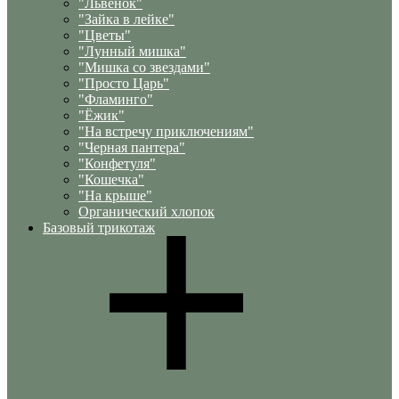
"Львенок"
"Зайка в лейке"
"Цветы"
"Лунный мишка"
"Мишка со звездами"
"Просто Царь"
"Фламинго"
"Ёжик"
"На встречу приключениям"
"Черная пантера"
"Конфетуля"
"Кошечка"
"На крыше"
Органический хлопок
Базовый трикотаж