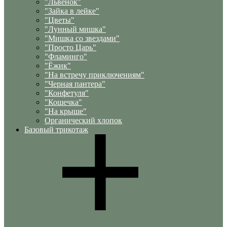
"Львенок"
"Зайка в лейке"
"Цветы"
"Лунный мишка"
"Мишка со звездами"
"Просто Царь"
"Фламинго"
"Ёжик"
"На встречу приключениям"
"Черная пантера"
"Конфетуля"
"Кошечка"
"На крыше"
Органический хлопок
Базовый трикотаж