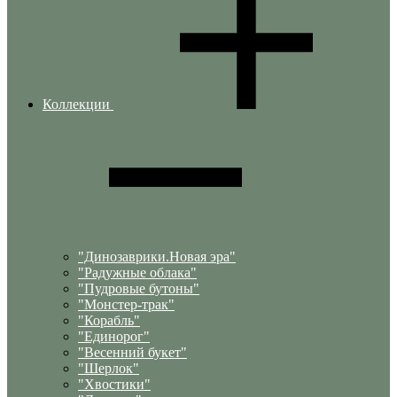
Коллекции
"Динозаврики.Новая эра"
"Радужные облака"
"Пудровые бутоны"
"Монстер-трак"
"Корабль"
"Единорог"
"Весенний букет"
"Шерлок"
"Хвостики"