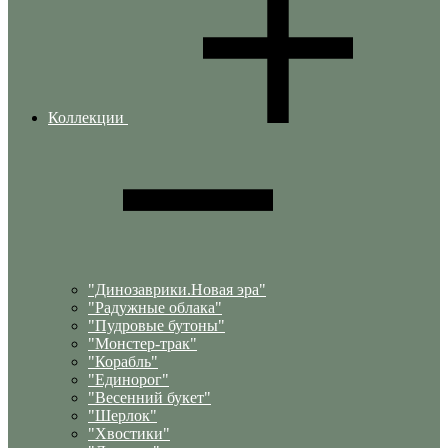
Коллекции
"Динозаврики.Новая эра"
"Радужные облака"
"Пудровые бутоны"
"Монстер-трак"
"Корабль"
"Единорог"
"Весенний букет"
"Шерлок"
"Хвостики"