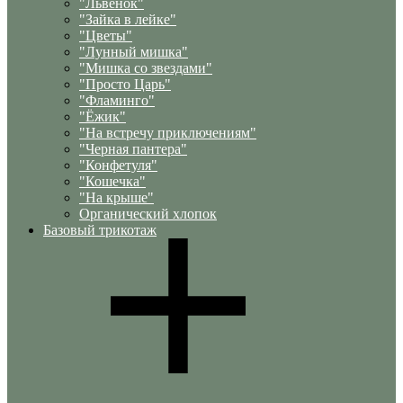
"Львенок"
"Зайка в лейке"
"Цветы"
"Лунный мишка"
"Мишка со звездами"
"Просто Царь"
"Фламинго"
"Ёжик"
"На встречу приключениям"
"Черная пантера"
"Конфетуля"
"Кошечка"
"На крыше"
Органический хлопок
Базовый трикотаж