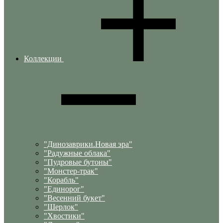
Коллекции
"Динозаврики.Новая эра"
"Радужные облака"
"Пудровые бутоны"
"Монстер-трак"
"Корабль"
"Единорог"
"Весенний букет"
"Шерлок"
"Хвостики"