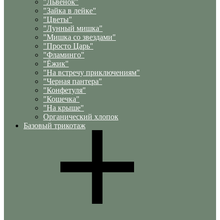
"Львенок"
"Зайка в лейке"
"Цветы"
"Лунный мишка"
"Мишка со звездами"
"Просто Царь"
"Фламинго"
"Ёжик"
"На встречу приключениям"
"Черная пантера"
"Конфетуля"
"Кошечка"
"На крыше"
Органический хлопок
Базовый трикотаж