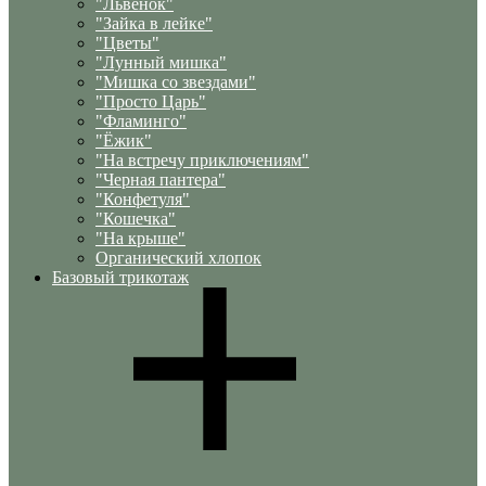
"Львенок"
"Зайка в лейке"
"Цветы"
"Лунный мишка"
"Мишка со звездами"
"Просто Царь"
"Фламинго"
"Ёжик"
"На встречу приключениям"
"Черная пантера"
"Конфетуля"
"Кошечка"
"На крыше"
Органический хлопок
Базовый трикотаж