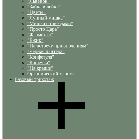
"Львенок"
"Зайка в лейке"
"Цветы"
"Лунный мишка"
"Мишка со звездами"
"Просто Царь"
"Фламинго"
"Ёжик"
"На встречу приключениям"
"Черная пантера"
"Конфетуля"
"Кошечка"
"На крыше"
Органический хлопок
Базовый трикотаж