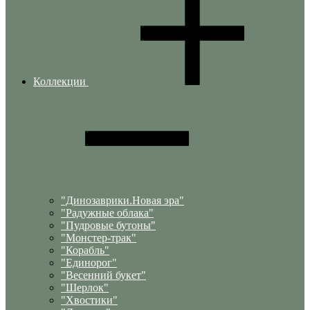
Коллекции
"Динозаврики.Новая эра"
"Радужные облака"
"Пудровые бутоны"
"Монстер-трак"
"Корабль"
"Единорог"
"Весенний букет"
"Шерлок"
"Хвостики"