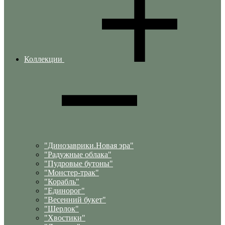
Коллекции
"Динозаврики.Новая эра"
"Радужные облака"
"Пудровые бутоны"
"Монстер-трак"
"Корабль"
"Единорог"
"Весенний букет"
"Шерлок"
"Хвостики"