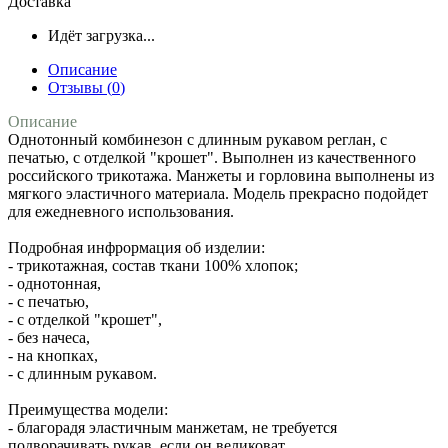
Доставка
Идёт загрузка...
Описание
Отзывы (
0
)
Описание
Однотонный комбинезон с длинным рукавом реглан, с
печатью, с отделкой "крошет". Выполнен из качественного
российского трикотажа. Манжеты и горловина выполнены из
мягкого эластичного материала. Модель прекрасно подойдет
для ежедневного использования.
Подробная инфрормация об изделии:
- трикотажная, состав ткани 100% хлопок;
- однотонная,
- с печатью,
- с отделкой "крошет",
- без начеса,
- на кнопках,
- с длинным рукавом.
Преимущества модели:
- благорадя эластичным манжетам, не требуется
подворачивать рукав, если он великоват.