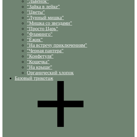
"Львенок"
"Зайка в лейке"
"Цветы"
"Лунный мишка"
"Мишка со звездами"
"Просто Царь"
"Фламинго"
"Ёжик"
"На встречу приключениям"
"Черная пантера"
"Конфетуля"
"Кошечка"
"На крыше"
Органический хлопок
Базовый трикотаж