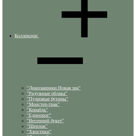
Коллекции
"Динозаврики.Новая эра"
"Радужные облака"
"Пудровые бутоны"
"Монстер-трак"
"Корабль"
"Единорог"
"Весенний букет"
"Шерлок"
"Хвостики"