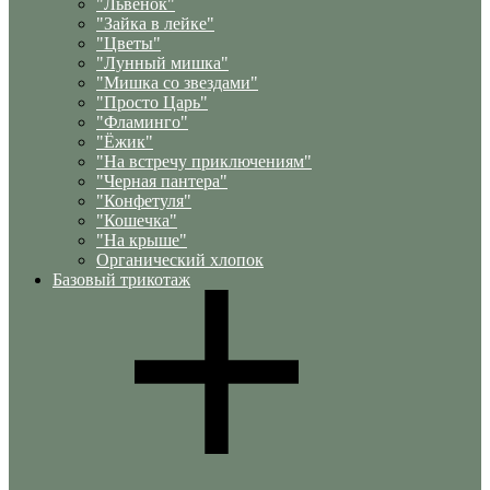
"Львенок"
"Зайка в лейке"
"Цветы"
"Лунный мишка"
"Мишка со звездами"
"Просто Царь"
"Фламинго"
"Ёжик"
"На встречу приключениям"
"Черная пантера"
"Конфетуля"
"Кошечка"
"На крыше"
Органический хлопок
Базовый трикотаж