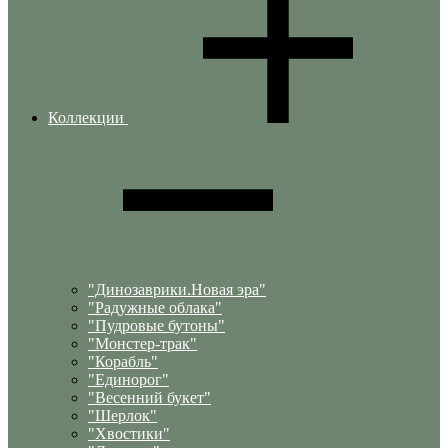
Коллекции
"Динозаврики.Новая эра"
"Радужные облака"
"Пудровые бутоны"
"Монстер-трак"
"Корабль"
"Единорог"
"Весенний букет"
"Шерлок"
"Хвостики"