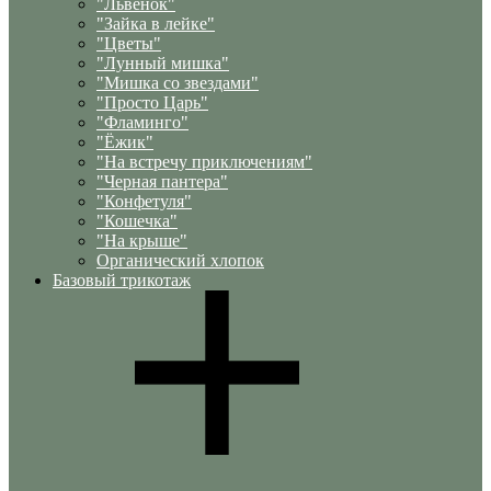
"Львенок"
"Зайка в лейке"
"Цветы"
"Лунный мишка"
"Мишка со звездами"
"Просто Царь"
"Фламинго"
"Ёжик"
"На встречу приключениям"
"Черная пантера"
"Конфетуля"
"Кошечка"
"На крыше"
Органический хлопок
Базовый трикотаж