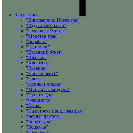
Коллекции
"Динозаврики.Новая эра"
"Радужные облака"
"Пудровые бутоны"
"Монстер-трак"
"Корабль"
"Единорог"
"Весенний букет"
"Шерлок"
"Хвостики"
"Львенок"
"Зайка в лейке"
"Цветы"
"Лунный мишка"
"Мишка со звездами"
"Просто Царь"
"Фламинго"
"Ёжик"
"На встречу приключениям"
"Черная пантера"
"Конфетуля"
"Кошечка"
"На крыше"