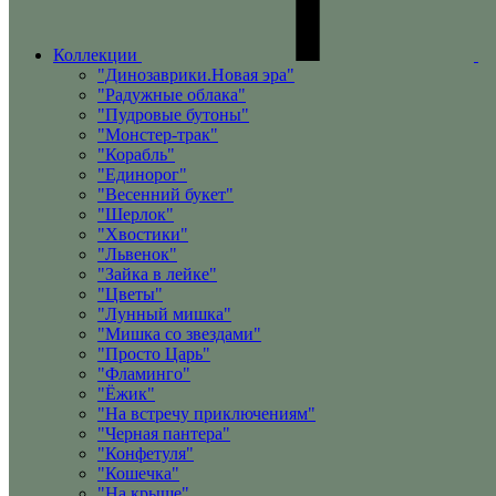
Коллекции
"Динозаврики.Новая эра"
"Радужные облака"
"Пудровые бутоны"
"Монстер-трак"
"Корабль"
"Единорог"
"Весенний букет"
"Шерлок"
"Хвостики"
"Львенок"
"Зайка в лейке"
"Цветы"
"Лунный мишка"
"Мишка со звездами"
"Просто Царь"
"Фламинго"
"Ёжик"
"На встречу приключениям"
"Черная пантера"
"Конфетуля"
"Кошечка"
"На крыше"