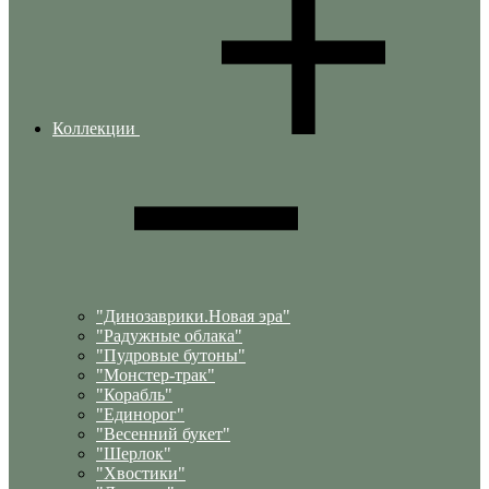
Коллекции
"Динозаврики.Новая эра"
"Радужные облака"
"Пудровые бутоны"
"Монстер-трак"
"Корабль"
"Единорог"
"Весенний букет"
"Шерлок"
"Хвостики"