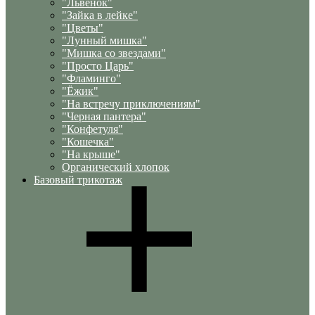
"Львенок"
"Зайка в лейке"
"Цветы"
"Лунный мишка"
"Мишка со звездами"
"Просто Царь"
"Фламинго"
"Ёжик"
"На встречу приключениям"
"Черная пантера"
"Конфетуля"
"Кошечка"
"На крыше"
Органический хлопок
Базовый трикотаж