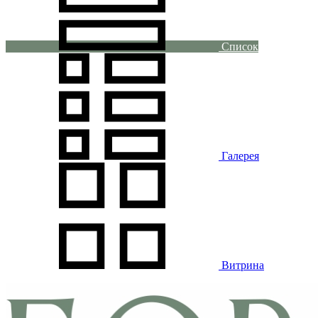
Список
Галерея
Витрина