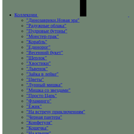
Коллекции
"Динозаврики.Новая эра"
"Радужные облака"
"Пудровые бутоны"
"Монстер-трак"
"Корабль"
"Единорог"
"Весенний букет"
"Шерлок"
"Хвостики"
"Львенок"
"Зайка в лейке"
"Цветы"
"Лунный мишка"
"Мишка со звездами"
"Просто Царь"
"Фламинго"
"Ёжик"
"На встречу приключениям"
"Черная пантера"
"Конфетуля"
"Кошечка"
"На крыше"