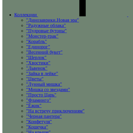
Коллекции
"Динозаврики.Новая эра"
"Радужные облака"
"Пудровые бутоны"
"Монстер-трак"
"Корабль"
"Единорог"
"Весенний букет"
"Шерлок"
"Хвостики"
"Львенок"
"Зайка в лейке"
"Цветы"
"Лунный мишка"
"Мишка со звездами"
"Просто Царь"
"Фламинго"
"Ёжик"
"На встречу приключениям"
"Черная пантера"
"Конфетуля"
"Кошечка"
"На крыше"