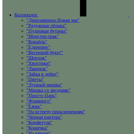
Коллекции
"Динозаврики.Новая эра"
"Радужные облака"
"Пудровые бутоны"
"Монстер-трак"
"Корабль"
"Единорог"
"Весенний букет"
"Шерлок"
"Хвостики"
"Львенок"
"Зайка в лейке"
"Цветы"
"Лунный мишка"
"Мишка со звездами"
"Просто Царь"
"Фламинго"
"Ёжик"
"На встречу приключениям"
"Черная пантера"
"Конфетуля"
"Кошечка"
"На крыше"