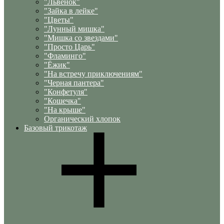
"Львенок"
"Зайка в лейке"
"Цветы"
"Лунный мишка"
"Мишка со звездами"
"Просто Царь"
"Фламинго"
"Ёжик"
"На встречу приключениям"
"Черная пантера"
"Конфетуля"
"Кошечка"
"На крыше"
Органический хлопок
Базовый трикотаж