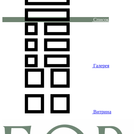
Список
Галерея
Витрина