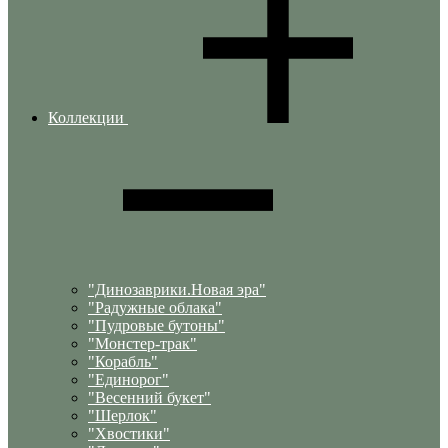
Коллекции
"Динозаврики.Новая эра"
"Радужные облака"
"Пудровые бутоны"
"Монстер-трак"
"Корабль"
"Единорог"
"Весенний букет"
"Шерлок"
"Хвостики"