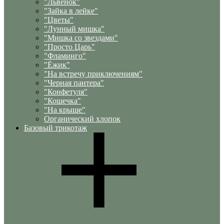
"Львенок"
"Зайка в лейке"
"Цветы"
"Лунный мишка"
"Мишка со звездами"
"Просто Царь"
"Фламинго"
"Ёжик"
"На встречу приключениям"
"Черная пантера"
"Конфетуля"
"Кошечка"
"На крыше"
Органический хлопок
Базовый трикотаж