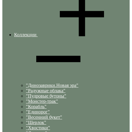
Коллекции
"Динозаврики.Новая эра"
"Радужные облака"
"Пудровые бутоны"
"Монстер-трак"
"Корабль"
"Единорог"
"Весенний букет"
"Шерлок"
"Хвостики"